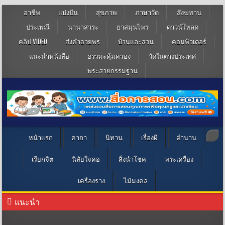
อาชีพ
แบ่งปัน
สุขภาพ
ภาษาวัด
สังฆทาน
ประเพณี
นานาสาระ
ยาสมุนไพร
ดาวน์โหลด
คลิป VIDEO
ส่งคำอวยพร
บ้านและสวน
คอมพิวเตอร์
แนะนำหนังสือ
ธรรมะคุ้มครอง
วัดในต่างประเทศ
พระสายกรรมฐาน
หน้าแรก
คาถา
นิทาน
เรื่องผี
ตำนาน
เรียกจิต
นิสัยใจคอ
สิ่งนำโชค
พระเครื่อง
เครื่องราง
ไม้มงคล
แนะนำ