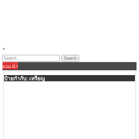
×
Search
แนะนำ
for:
ป้ายกำกับ:
เหรียญ