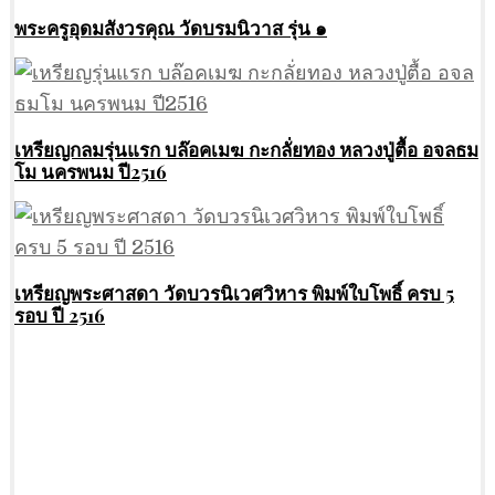
พระครูอุดมสังวรคุณ วัดบรมนิวาส รุ่น ๑
เหรียญกลมรุ่นแรก บล๊อคเมฆ กะกลั่ยทอง หลวงปู่ตื้อ อจลธม
โม นครพนม ปี2516
เหรียญพระศาสดา วัดบวรนิเวศวิหาร พิมพ์ใบโพธิ์ ครบ 5
รอบ ปี 2516