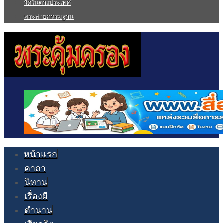
วัดในต่างประเทศ
พระสายกรรมฐาน
หน้าแรก
คาถา
นิทาน
เรื่องผี
ตำนาน