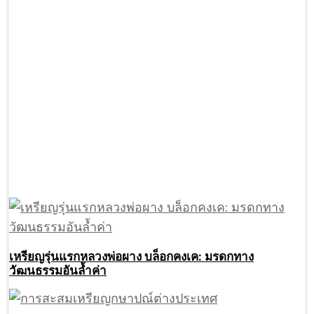
เหรียญรุ่นแรกหลวงพ่อผาง บล็อกคงเค: มรดกทาง
วัฒนธรรมอันล้ำค่า