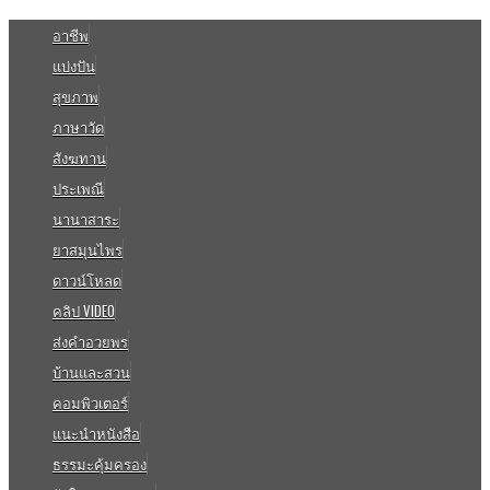
อาชีพ
แบ่งปัน
สุขภาพ
ภาษาวัด
สังฆทาน
ประเพณี
นานาสาระ
ยาสมุนไพร
ดาวน์โหลด
คลิป VIDEO
ส่งคำอวยพร
บ้านและสวน
คอมพิวเตอร์
แนะนำหนังสือ
ธรรมะคุ้มครอง