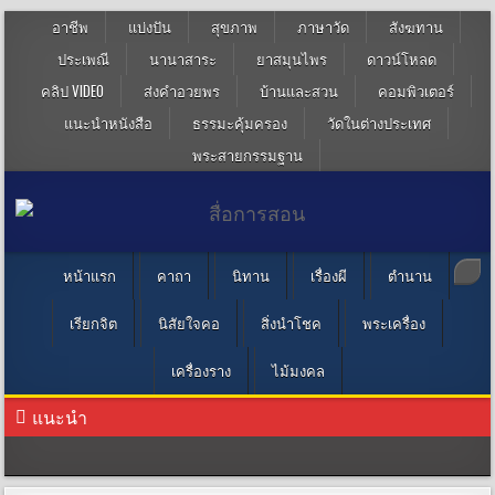
อาชีพ
แบ่งปัน
สุขภาพ
ภาษาวัด
สังฆทาน
ประเพณี
นานาสาระ
ยาสมุนไพร
ดาวน์โหลด
คลิป VIDEO
ส่งคำอวยพร
บ้านและสวน
คอมพิวเตอร์
แนะนำหนังสือ
ธรรมะคุ้มครอง
วัดในต่างประเทศ
พระสายกรรมฐาน
หน้าแรก
คาถา
นิทาน
เรื่องผี
ตำนาน
เรียกจิต
นิสัยใจคอ
สิ่งนำโชค
พระเครื่อง
เครื่องราง
ไม้มงคล
แนะนำ