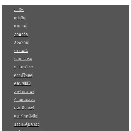
อาชีพ
แบ่งปัน
สุขภาพ
ภาษาวัด
สังฆทาน
ประเพณี
นานาสาระ
ยาสมุนไพร
ดาวน์โหลด
คลิป VIDEO
ส่งคำอวยพร
บ้านและสวน
คอมพิวเตอร์
แนะนำหนังสือ
ธรรมะคุ้มครอง