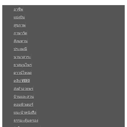
อาชีพ
แบ่งปัน
สุขภาพ
ภาษาวัด
สังฆทาน
ประเพณี
นานาสาระ
ยาสมุนไพร
ดาวน์โหลด
คลิป VIDEO
ส่งคำอวยพร
บ้านและสวน
คอมพิวเตอร์
แนะนำหนังสือ
ธรรมะคุ้มครอง