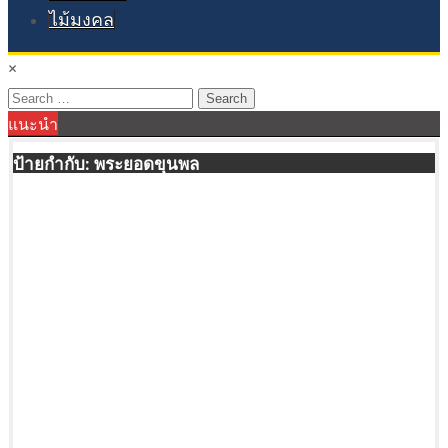
ไม้มงคล
×
Search
แนะนำ
for:
ป้ายกำกับ:
พระยอดขุนพล