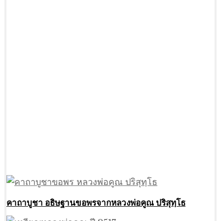
คาถาบูชา อธิษฐานขอพรจากหลวงพ่อคูณ ปริสุทฺโธ