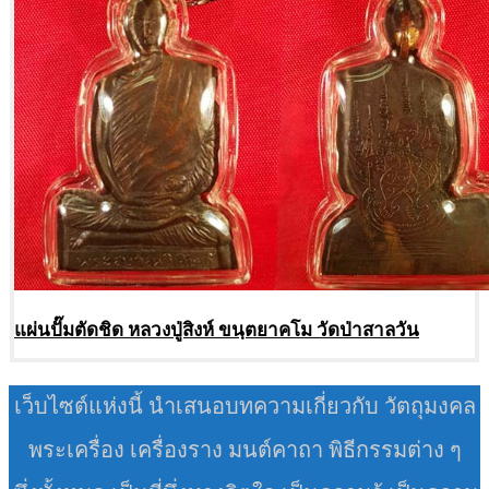
แผ่นปั๊มตัดชิด หลวงปู่สิงห์ ขนฺตยาคโม วัดป่าสาลวัน
เว็บไซต์แห่งนี้ นำเสนอบทความเกี่ยวกับ วัตถุมงคล
พระเครื่อง เครื่องราง มนต์คาถา พิธีกรรมต่าง ๆ