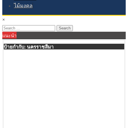
ไม้มงคล
×
Search
แนะนำ
for:
ป้ายกำกับ:
นครราชสีมา