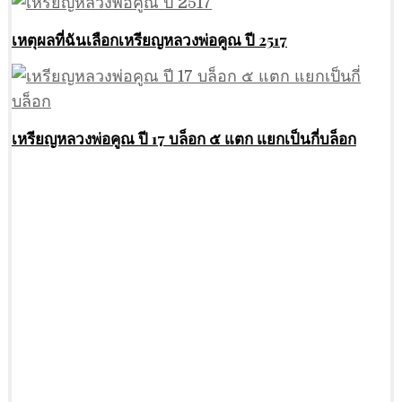
เหตุผลที่ฉันเลือกเหรียญหลวงพ่อคูณ ปี 2517
เหรียญหลวงพ่อคูณ ปี 17 บล็อก ๕ แตก แยกเป็นกี่บล็อก