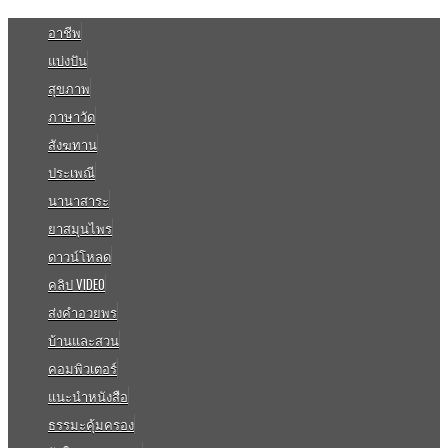
อาชีพ
แบ่งปัน
สุขภาพ
ภาษาวัด
สังฆทาน
ประเพณี
นานาสาระ
ยาสมุนไพร
ดาวน์โหลด
คลิป VIDEO
ส่งคำอวยพร
บ้านและสวน
คอมพิวเตอร์
แนะนำหนังสือ
ธรรมะคุ้มครอง