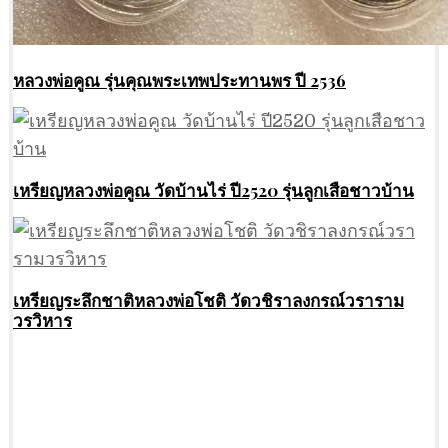
หลวงพ่อคูณ รุ่นคุณพระเทพประทานพร ปี 2536
เหรียญหลวงพ่อคูณ วัดบ้านไร่ ปี2520 รุ่นลูกเสือชาวบ้าน
เหรียญระลึกชาติหลวงพ่อโชติ วัดวชิราลงกรณ์วราราม
วรวิหาร