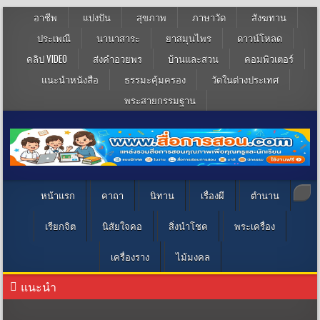
อาชีพ
แบ่งปัน
สุขภาพ
ภาษาวัด
สังฆทาน
ประเพณี
นานาสาระ
ยาสมุนไพร
ดาวน์โหลด
คลิป VIDEO
ส่งคำอวยพร
บ้านและสวน
คอมพิวเตอร์
แนะนำหนังสือ
ธรรมะคุ้มครอง
วัดในต่างประเทศ
พระสายกรรมฐาน
หน้าแรก
คาถา
นิทาน
เรื่องผี
ตำนาน
เรียกจิต
นิสัยใจคอ
สิ่งนำโชค
พระเครื่อง
เครื่องราง
ไม้มงคล
แนะนำ