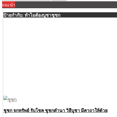
แนะนำ
for:
ป้ายกำกับ:
ทำไมต้องบูชาชูชก
ชูชก จกทรัพย์ รับโชค ชูชกดำนา วิธีบูชา มีคาถาให้ด้วย