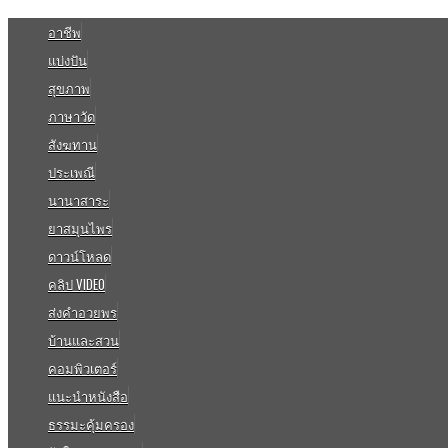
อาชีพ
แบ่งปัน
สุขภาพ
ภาษาวัด
สังฆทาน
ประเพณี
นานาสาระ
ยาสมุนไพร
ดาวน์โหลด
คลิป VIDEO
ส่งคำอวยพร
บ้านและสวน
คอมพิวเตอร์
แนะนำหนังสือ
ธรรมะคุ้มครอง