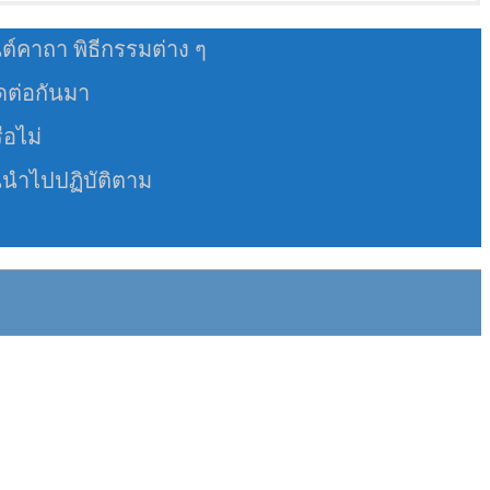
นต์คาถา พิธีกรรมต่าง ๆ
อดต่อกันมา
ือไม่
นนำไปปฏิบัติตาม