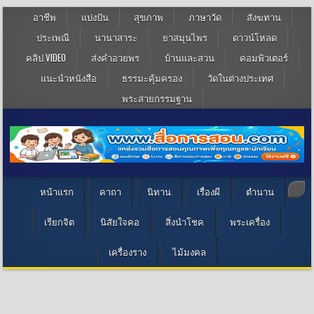
อาชีพ
แบ่งปัน
สุขภาพ
ภาษาวัด
สังฆทาน
ประเพณี
นานาสาระ
ยาสมุนไพร
ดาวน์โหลด
คลิป VIDEO
ส่งคำอวยพร
บ้านและสวน
คอมพิวเตอร์
แนะนำหนังสือ
ธรรมะคุ้มครอง
วัดในต่างประเทศ
พระสายกรรมฐาน
หน้าแรก
คาถา
นิทาน
เรื่องผี
ตำนาน
เรียกจิต
นิสัยใจคอ
สิ่งนำโชค
พระเครื่อง
เครื่องราง
ไม้มงคล