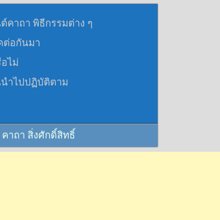
นต์คาถา พิธีกรรมต่าง ๆ
อดต่อกันมา
ือไม่
นนำไปปฏิบัติตาม
 สิ่งศักดิ์สิทธิ์