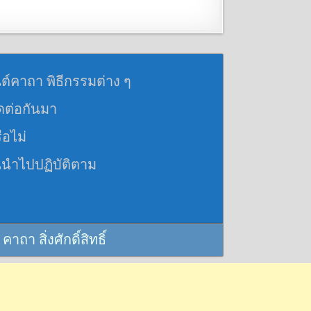
นต์คาถา พิธีกรรมต่าง ๆ
อดต่อกันมา
ือไม่
นนำไปปฏิบัติตาม
 สิ่งศักดิ์สิทธิ์