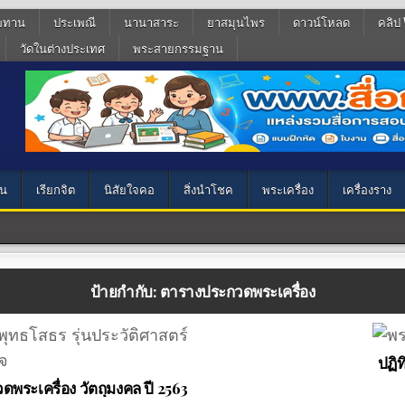
ฆทาน
ประเพณี
นานาสาระ
ยาสมุนไพร
ดาวน์โหลด
คลิป 
วัดในต่างประเทศ
พระสายกรรมฐาน
น
เรียกจิต
นิสัยใจคอ
สิ่งนำโชค
พระเครื่อง
เครื่องราง
ป้ายกำกับ:
ตารางประกวดพระเครื่อง
ปฏิท
พระเครื่อง วัตถุมงคล ปี 2563