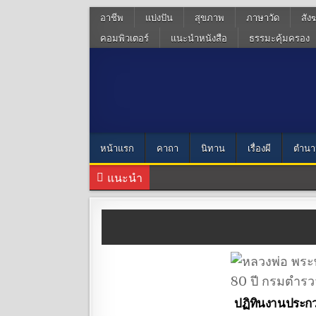
อาชีพ
แบ่งปัน
สุขภาพ
ภาษาวัด
สัง
คอมพิวเตอร์
แนะนำหนังสือ
ธรรมะคุ้มครอง
หน้าแรก
คาถา
นิทาน
เรื่องผี
ตำนา
แนะนำ
ปฏิทินงานประกวด