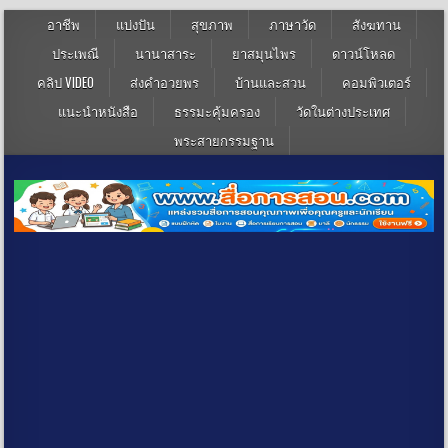
อาชีพ
แบ่งปัน
สุขภาพ
ภาษาวัด
สังฆทาน
ประเพณี
นานาสาระ
ยาสมุนไพร
ดาวน์โหลด
คลิป VIDEO
ส่งคำอวยพร
บ้านและสวน
คอมพิวเตอร์
แนะนำหนังสือ
ธรรมะคุ้มครอง
วัดในต่างประเทศ
พระสายกรรมฐาน