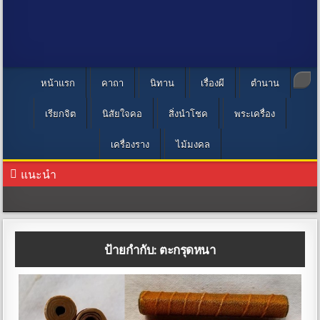
หน้าแรก
คาถา
นิทาน
เรื่องผี
ตำนาน
เรียกจิต
นิสัยใจคอ
สิ่งนำโชค
พระเครื่อง
เครื่องราง
ไม้มงคล
แนะนำ
ป้ายกำกับ:
ตะกรุดหนา