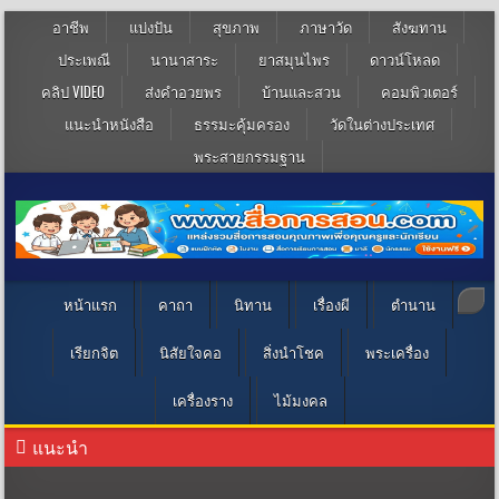
อาชีพ
แบ่งปัน
สุขภาพ
ภาษาวัด
สังฆทาน
ประเพณี
นานาสาระ
ยาสมุนไพร
ดาวน์โหลด
คลิป VIDEO
ส่งคำอวยพร
บ้านและสวน
คอมพิวเตอร์
แนะนำหนังสือ
ธรรมะคุ้มครอง
วัดในต่างประเทศ
พระสายกรรมฐาน
หน้าแรก
คาถา
นิทาน
เรื่องผี
ตำนาน
เรียกจิต
นิสัยใจคอ
สิ่งนำโชค
พระเครื่อง
เครื่องราง
ไม้มงคล
แนะนำ