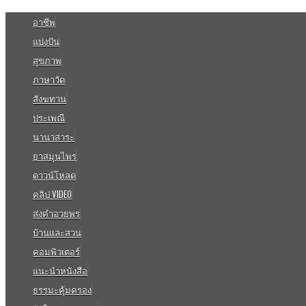
อาชีพ
แบ่งปัน
สุขภาพ
ภาษาวัด
สังฆทาน
ประเพณี
นานาสาระ
ยาสมุนไพร
ดาวน์โหลด
คลิป VIDEO
ส่งคำอวยพร
บ้านและสวน
คอมพิวเตอร์
แนะนำหนังสือ
ธรรมะคุ้มครอง