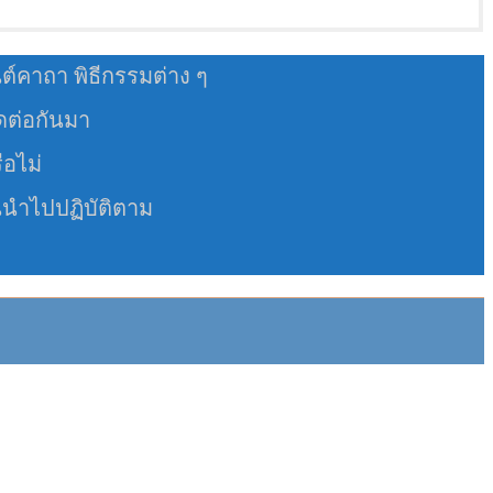
นต์คาถา พิธีกรรมต่าง ๆ
อดต่อกันมา
ือไม่
นนำไปปฏิบัติตาม