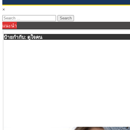
×
Search
แนะนำ
for:
ป้ายกำกับ:
ดูใจคน