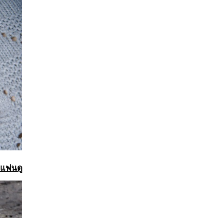
ยแฟนดู