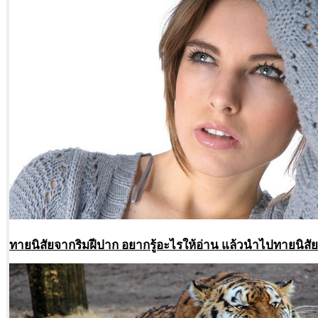
ทายนิสัยจากริมฝีปาก อยากรู้อะไรให้อ่าน แล้วนำไปทายนิสั