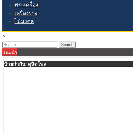
พระเครื่อง
เครื่องราง
ไม้มงคล
×
Search
แนะนำ
for:
ป้ายกำกับ:
ดุสิตโพล