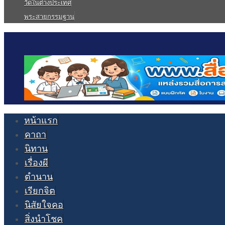
วัดในต่างประเทศ
พระสายกรรมฐาน
หน้าแรก
คาถา
นิทาน
เรื่องผี
ตำนาน
เรียกจิต
นิสัยใจคอ
สิ่งนำโชค