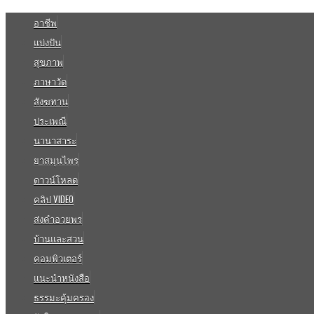
อาชีพ
แบ่งปัน
สุขภาพ
ภาษาวัด
สังฆทาน
ประเพณี
นานาสาระ
ยาสมุนไพร
ดาวน์โหลด
คลิป VIDEO
ส่งคำอวยพร
บ้านและสวน
คอมพิวเตอร์
แนะนำหนังสือ
ธรรมะคุ้มครอง