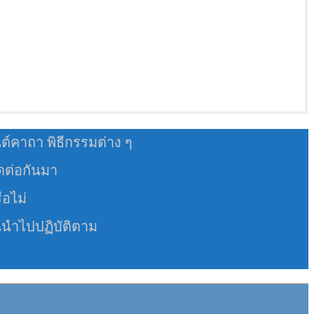
นต์คาถา พิธีกรรมต่าง ๆ
อดต่อกันมา
ือไม่
นนำไปปฏิบัติตาม