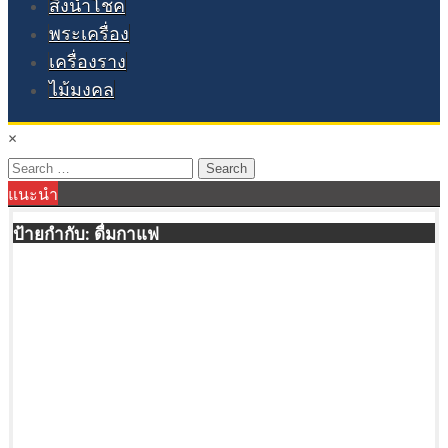
สิ่งนำโชค
พระเครื่อง
เครื่องราง
ไม้มงคล
×
Search
แนะนำ
for:
ป้ายกำกับ:
ดื่มกาแฟ