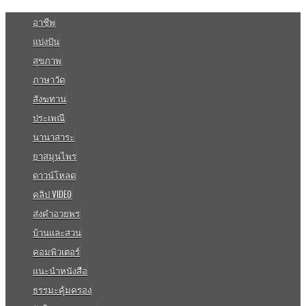
อาชีพ
แบ่งปัน
สุขภาพ
ภาษาวัด
สังฆทาน
ประเพณี
นานาสาระ
ยาสมุนไพร
ดาวน์โหลด
คลิป VIDEO
ส่งคำอวยพร
บ้านและสวน
คอมพิวเตอร์
แนะนำหนังสือ
ธรรมะคุ้มครอง