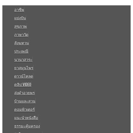
อาชีพ
แบ่งปัน
สุขภาพ
ภาษาวัด
สังฆทาน
ประเพณี
นานาสาระ
ยาสมุนไพร
ดาวน์โหลด
คลิป VIDEO
ส่งคำอวยพร
บ้านและสวน
คอมพิวเตอร์
แนะนำหนังสือ
ธรรมะคุ้มครอง