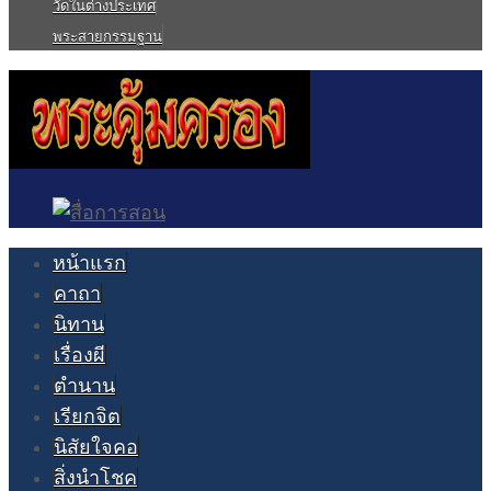
วัดในต่างประเทศ
พระสายกรรมฐาน
หน้าแรก
คาถา
นิทาน
เรื่องผี
ตำนาน
เรียกจิต
นิสัยใจคอ
สิ่งนำโชค