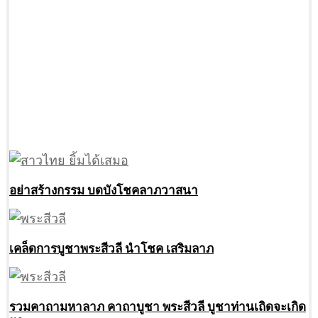
อย่าสร้างกรรม บดบังโชคลาภวาสนา
เคล็ดการบูชาพระสีวลี นำโชค เสริมลาภ
รวมคาถามหาลาภ คาถาบูชา พระสีวลี บูชาท่านเถิดจะเกิด