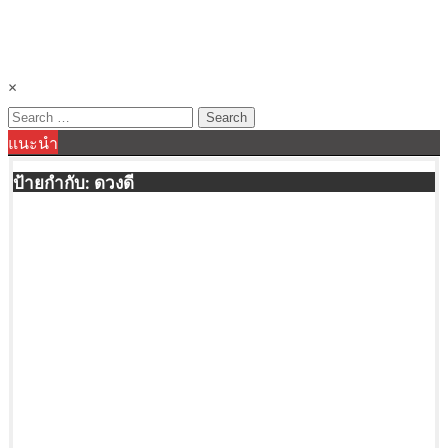
×
Search
แนะนำ
for:
ป้ายกำกับ:
ดวงดี