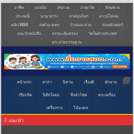
อาชีพ
แบ่งปัน
สุขภาพ
ภาษาวัด
สังฆทาน
ประเพณี
นานาสาระ
ยาสมุนไพร
ดาวน์โหลด
คลิป VIDEO
ส่งคำอวยพร
บ้านและสวน
คอมพิวเตอร์
แนะนำหนังสือ
ธรรมะคุ้มครอง
วัดในต่างประเทศ
พระสายกรรมฐาน
หน้าแรก
คาถา
นิทาน
เรื่องผี
ตำนาน
เรียกจิต
นิสัยใจคอ
สิ่งนำโชค
พระเครื่อง
เครื่องราง
ไม้มงคล
แนะนำ