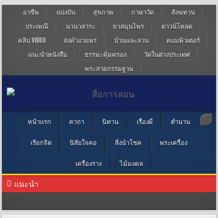
อาชีพ
แบ่งปัน
สุขภาพ
ภาษาวัด
สังฆทาน
ประเพณี
นานาสาระ
ยาสมุนไพร
ดาวน์โหลด
คลิป VIDEO
ส่งคำอวยพร
บ้านและสวน
คอมพิวเตอร์
แนะนำหนังสือ
ธรรมะคุ้มครอง
วัดในต่างประเทศ
พระสายกรรมฐาน
หน้าแรก
คาถา
นิทาน
เรื่องผี
ตำนาน
เรียกจิต
นิสัยใจคอ
สิ่งนำโชค
พระเครื่อง
เครื่องราง
ไม้มงคล
แนะนำ