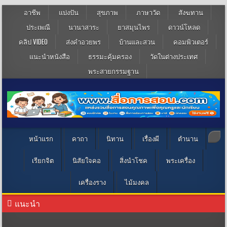
อาชีพ
แบ่งปัน
สุขภาพ
ภาษาวัด
สังฆทาน
ประเพณี
นานาสาระ
ยาสมุนไพร
ดาวน์โหลด
คลิป VIDEO
ส่งคำอวยพร
บ้านและสวน
คอมพิวเตอร์
แนะนำหนังสือ
ธรรมะคุ้มครอง
วัดในต่างประเทศ
พระสายกรรมฐาน
หน้าแรก
คาถา
นิทาน
เรื่องผี
ตำนาน
เรียกจิต
นิสัยใจคอ
สิ่งนำโชค
พระเครื่อง
เครื่องราง
ไม้มงคล
แนะนำ