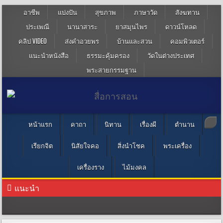
อาชีพ
แบ่งปัน
สุขภาพ
ภาษาวัด
สังฆทาน
ประเพณี
นานาสาระ
ยาสมุนไพร
ดาวน์โหลด
คลิป VIDEO
ส่งคำอวยพร
บ้านและสวน
คอมพิวเตอร์
แนะนำหนังสือ
ธรรมะคุ้มครอง
วัดในต่างประเทศ
พระสายกรรมฐาน
หน้าแรก
คาถา
นิทาน
เรื่องผี
ตำนาน
เรียกจิต
นิสัยใจคอ
สิ่งนำโชค
พระเครื่อง
เครื่องราง
ไม้มงคล
แนะนำ