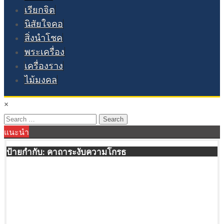
เรียกจิต
นิสัยใจคอ
สิ่งนำโชค
พระเครื่อง
เครื่องราง
ไม้มงคล
×
Search
แนะนำ
for:
ป้ายกำกับ:
คาถาระงับความโกรธ