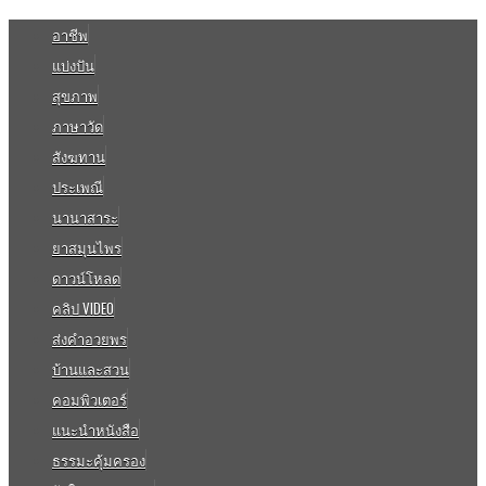
อาชีพ
แบ่งปัน
สุขภาพ
ภาษาวัด
สังฆทาน
ประเพณี
นานาสาระ
ยาสมุนไพร
ดาวน์โหลด
คลิป VIDEO
ส่งคำอวยพร
บ้านและสวน
คอมพิวเตอร์
แนะนำหนังสือ
ธรรมะคุ้มครอง