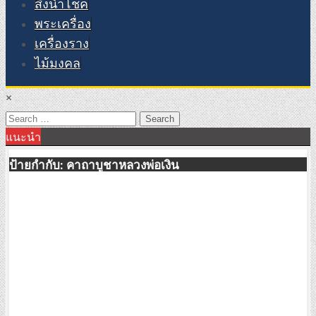
สิ่งนำโชค
พระเครื่อง
เครื่องราง
ไม้มงคล
×
Search
แนะนำ
for:
ป้ายกำกับ:
คาถาบูชาหลวงพ่อเงิน