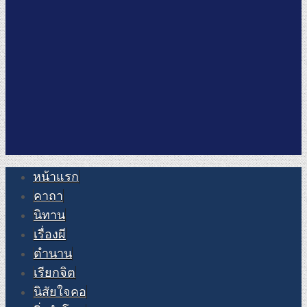
หน้าแรก
คาถา
นิทาน
เรื่องผี
ตำนาน
เรียกจิต
นิสัยใจคอ