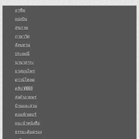
อาชีพ
แบ่งปัน
สุขภาพ
ภาษาวัด
สังฆทาน
ประเพณี
นานาสาระ
ยาสมุนไพร
ดาวน์โหลด
คลิป VIDEO
ส่งคำอวยพร
บ้านและสวน
คอมพิวเตอร์
แนะนำหนังสือ
ธรรมะคุ้มครอง