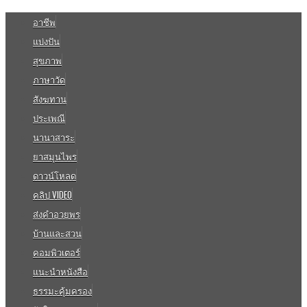
อาชีพ
แบ่งปัน
สุขภาพ
ภาษาวัด
สังฆทาน
ประเพณี
นานาสาระ
ยาสมุนไพร
ดาวน์โหลด
คลิป VIDEO
ส่งคำอวยพร
บ้านและสวน
คอมพิวเตอร์
แนะนำหนังสือ
ธรรมะคุ้มครอง