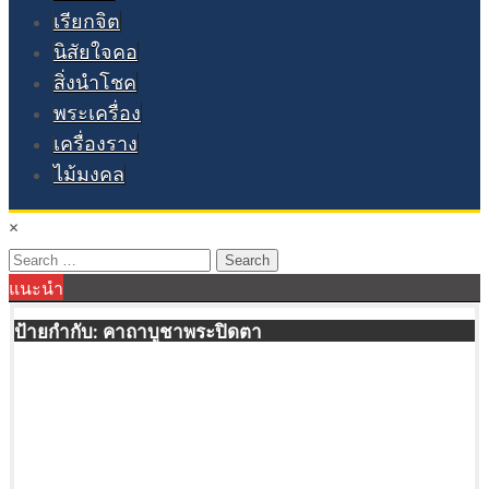
เรียกจิต
นิสัยใจคอ
สิ่งนำโชค
พระเครื่อง
เครื่องราง
ไม้มงคล
×
Search
แนะนำ
for:
ป้ายกำกับ:
คาถาบูชาพระปิดตา