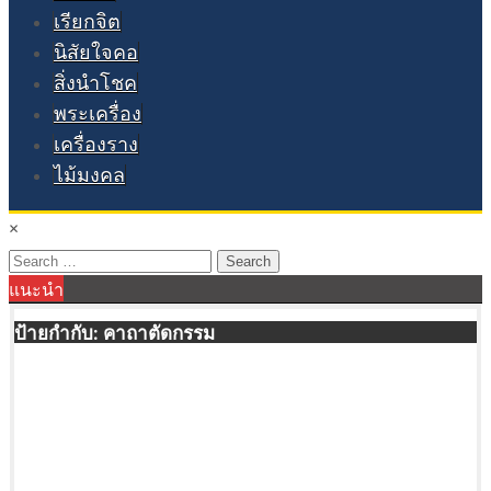
เรียกจิต
นิสัยใจคอ
สิ่งนำโชค
พระเครื่อง
เครื่องราง
ไม้มงคล
×
Search
แนะนำ
for:
ป้ายกำกับ:
คาถาตัดกรรม