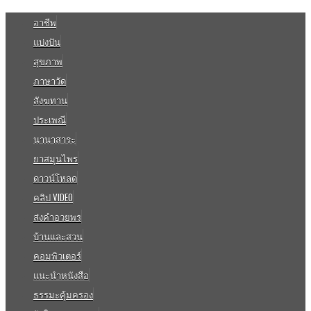
อาชีพ
แบ่งปัน
สุขภาพ
ภาษาวัด
สังฆทาน
ประเพณี
นานาสาระ
ยาสมุนไพร
ดาวน์โหลด
คลิป VIDEO
ส่งคำอวยพร
บ้านและสวน
คอมพิวเตอร์
แนะนำหนังสือ
ธรรมะคุ้มครอง