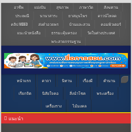
อาชีพ
แบ่งปัน
สุขภาพ
ภาษาวัด
สังฆทาน
ประเพณี
นานาสาระ
ยาสมุนไพร
ดาวน์โหลด
คลิป VIDEO
ส่งคำอวยพร
บ้านและสวน
คอมพิวเตอร์
แนะนำหนังสือ
ธรรมะคุ้มครอง
วัดในต่างประเทศ
พระสายกรรมฐาน
หน้าแรก
คาถา
นิทาน
เรื่องผี
ตำนาน
เรียกจิต
นิสัยใจคอ
สิ่งนำโชค
พระเครื่อง
เครื่องราง
ไม้มงคล
แนะนำ