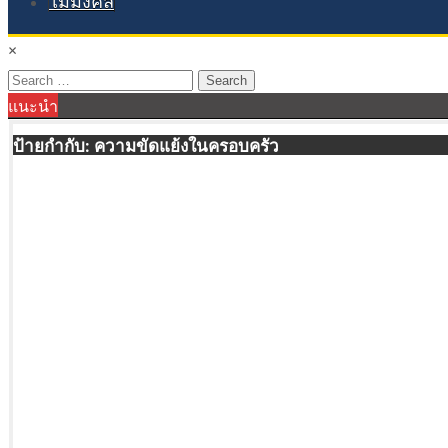
ไม้มงคล
×
Search
แนะนำ
for:
ป้ายกำกับ:
ความขัดแย้งในครอบครัว