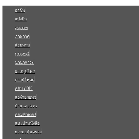
อาชีพ
แบ่งปัน
สุขภาพ
ภาษาวัด
สังฆทาน
ประเพณี
นานาสาระ
ยาสมุนไพร
ดาวน์โหลด
คลิป VIDEO
ส่งคำอวยพร
บ้านและสวน
คอมพิวเตอร์
แนะนำหนังสือ
ธรรมะคุ้มครอง