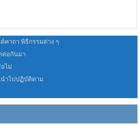
นต์คาถา พิธีกรรมต่าง ๆ
อดต่อกันมา
ือไม่
นนำไปปฏิบัติตาม