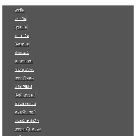
อาชีพ
แบ่งปัน
สุขภาพ
ภาษาวัด
สังฆทาน
ประเพณี
นานาสาระ
ยาสมุนไพร
ดาวน์โหลด
คลิป VIDEO
ส่งคำอวยพร
บ้านและสวน
คอมพิวเตอร์
แนะนำหนังสือ
ธรรมะคุ้มครอง