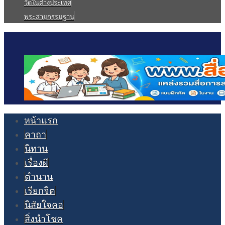
วัดในต่างประเทศ
พระสายกรรมฐาน
หน้าแรก
คาถา
นิทาน
เรื่องผี
ตำนาน
เรียกจิต
นิสัยใจคอ
สิ่งนำโชค