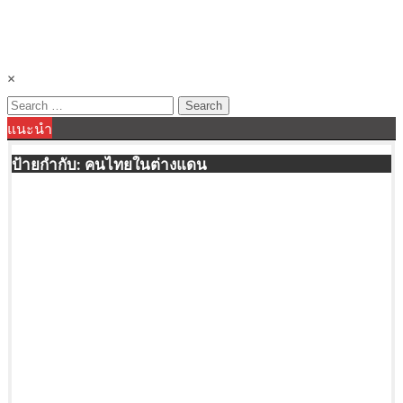
×
Search
แนะนำ
for:
ป้ายกำกับ:
คนไทยในต่างแดน