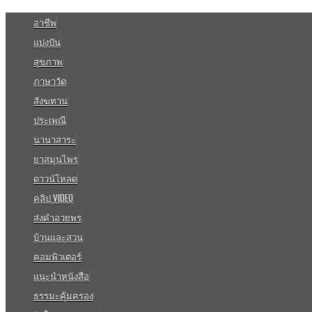
อาชีพ
แบ่งปัน
สุขภาพ
ภาษาวัด
สังฆทาน
ประเพณี
นานาสาระ
ยาสมุนไพร
ดาวน์โหลด
คลิป VIDEO
ส่งคำอวยพร
บ้านและสวน
คอมพิวเตอร์
แนะนำหนังสือ
ธรรมะคุ้มครอง