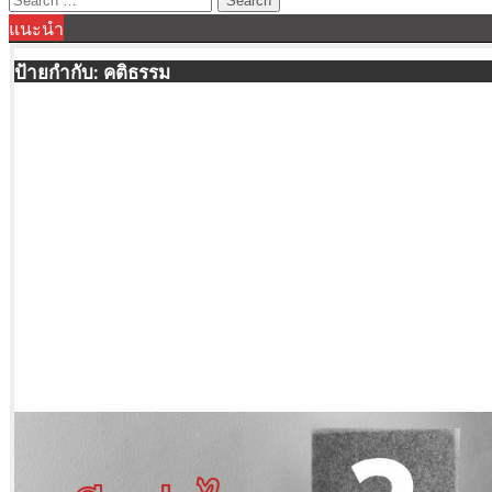
แนะนำ
for:
ป้ายกำกับ:
คติธรรม