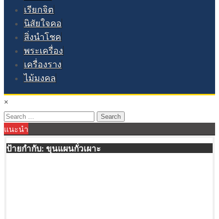
เรียกจิต
นิสัยใจคอ
สิ่งนำโชค
พระเครื่อง
เครื่องราง
ไม้มงคล
×
Search
แนะนำ
for:
ป้ายกำกับ:
ขุนแผนกั่วเผาะ