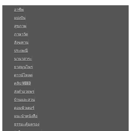
อาชีพ
แบ่งปัน
สุขภาพ
ภาษาวัด
สังฆทาน
ประเพณี
นานาสาระ
ยาสมุนไพร
ดาวน์โหลด
คลิป VIDEO
ส่งคำอวยพร
บ้านและสวน
คอมพิวเตอร์
แนะนำหนังสือ
ธรรมะคุ้มครอง