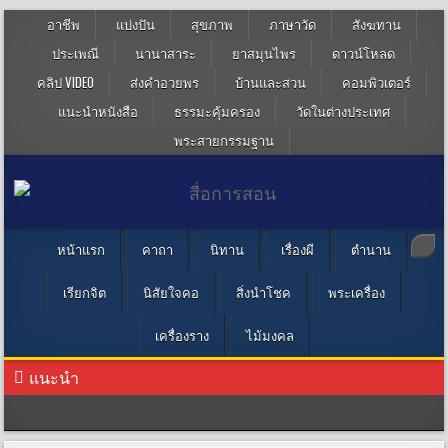
อาชีพ
แบ่งปัน
สุขภาพ
ภาษาวัด
สังฆทาน
ประเพณี
นานาสาระ
ยาสมุนไพร
ดาวน์โหลด
คลิป VIDEO
ส่งคำอวยพร
บ้านและสวน
คอมพิวเตอร์
แนะนำหนังสือ
ธรรมะคุ้มครอง
วัดในต่างประเทศ
พระสายกรรมฐาน
หน้าแรก
คาถา
นิทาน
เรื่องผี
ตำนาน
เรียกจิต
นิสัยใจคอ
สิ่งนำโชค
พระเครื่อง
เครื่องราง
ไม้มงคล
แนะนำ