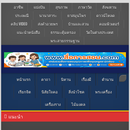
อาชีพ
แบ่งปัน
สุขภาพ
ภาษาวัด
สังฆทาน
ประเพณี
นานาสาระ
ยาสมุนไพร
ดาวน์โหลด
คลิป VIDEO
ส่งคำอวยพร
บ้านและสวน
คอมพิวเตอร์
แนะนำหนังสือ
ธรรมะคุ้มครอง
วัดในต่างประเทศ
พระสายกรรมฐาน
หน้าแรก
คาถา
นิทาน
เรื่องผี
ตำนาน
เรียกจิต
นิสัยใจคอ
สิ่งนำโชค
พระเครื่อง
เครื่องราง
ไม้มงคล
แนะนำ