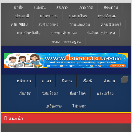
อาชีพ
แบ่งปัน
สุขภาพ
ภาษาวัด
สังฆทาน
ประเพณี
นานาสาระ
ยาสมุนไพร
ดาวน์โหลด
คลิป VIDEO
ส่งคำอวยพร
บ้านและสวน
คอมพิวเตอร์
แนะนำหนังสือ
ธรรมะคุ้มครอง
วัดในต่างประเทศ
พระสายกรรมฐาน
หน้าแรก
คาถา
นิทาน
เรื่องผี
ตำนาน
เรียกจิต
นิสัยใจคอ
สิ่งนำโชค
พระเครื่อง
เครื่องราง
ไม้มงคล
แนะนำ