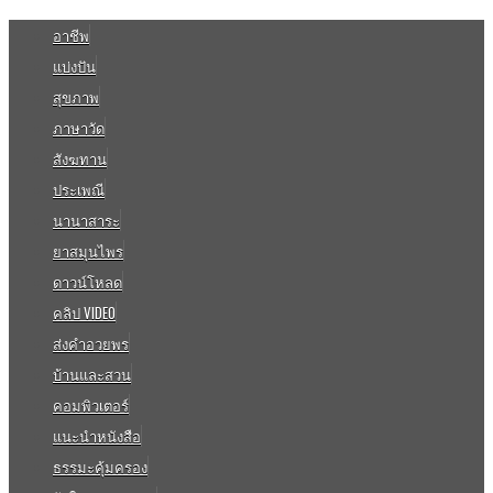
อาชีพ
แบ่งปัน
สุขภาพ
ภาษาวัด
สังฆทาน
ประเพณี
นานาสาระ
ยาสมุนไพร
ดาวน์โหลด
คลิป VIDEO
ส่งคำอวยพร
บ้านและสวน
คอมพิวเตอร์
แนะนำหนังสือ
ธรรมะคุ้มครอง