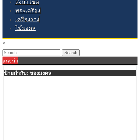
สิ่งนำโชค
พระเครื่อง
เครื่องราง
ไม้มงคล
×
Search
แนะนำ
for:
ป้ายกำกับ:
ของมงคล