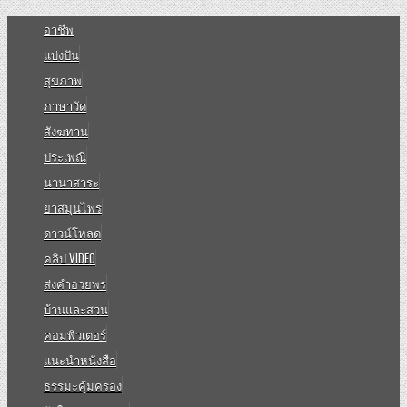
อาชีพ
แบ่งปัน
สุขภาพ
ภาษาวัด
สังฆทาน
ประเพณี
นานาสาระ
ยาสมุนไพร
ดาวน์โหลด
คลิป VIDEO
ส่งคำอวยพร
บ้านและสวน
คอมพิวเตอร์
แนะนำหนังสือ
ธรรมะคุ้มครอง