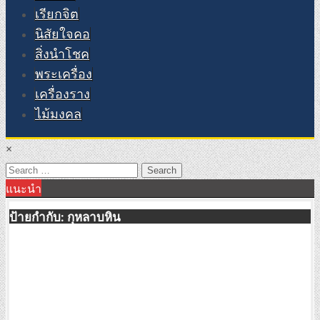
เรียกจิต
นิสัยใจคอ
สิ่งนำโชค
พระเครื่อง
เครื่องราง
ไม้มงคล
×
Search
แนะนำ
for:
ป้ายกำกับ:
กุหลาบหิน