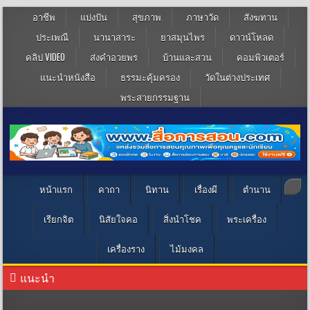
อาชีพ
แบ่งปัน
สุขภาพ
ภาษาวัด
สังฆทาน
ประเพณี
นานาสาระ
ยาสมุนไพร
ดาวน์โหลด
คลิป VIDEO
ส่งคำอวยพร
บ้านและสวน
คอมพิวเตอร์
แนะนำหนังสือ
ธรรมะคุ้มครอง
วัดในต่างประเทศ
พระสายกรรมฐาน
หน้าแรก
คาถา
นิทาน
เรื่องผี
ตำนาน
เรียกจิต
นิสัยใจคอ
สิ่งนำโชค
พระเครื่อง
เครื่องราง
ไม้มงคล
แนะนำ