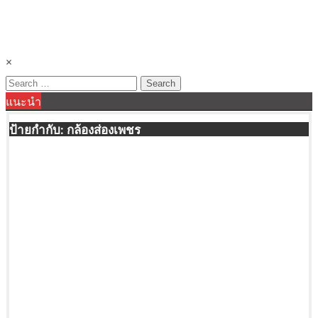
×
Search
แนะนำ
for:
ป้ายกำกับ:
กล้องส่องเพชร