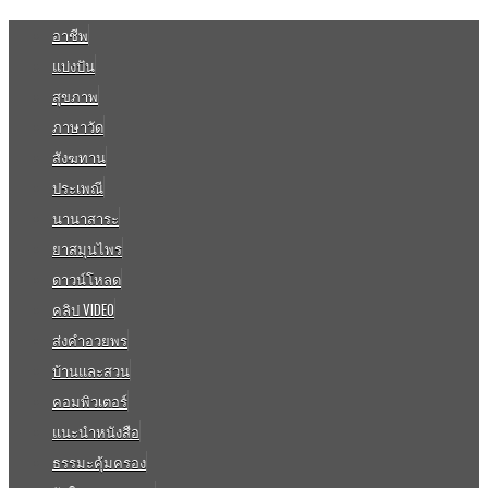
อาชีพ
แบ่งปัน
สุขภาพ
ภาษาวัด
สังฆทาน
ประเพณี
นานาสาระ
ยาสมุนไพร
ดาวน์โหลด
คลิป VIDEO
ส่งคำอวยพร
บ้านและสวน
คอมพิวเตอร์
แนะนำหนังสือ
ธรรมะคุ้มครอง