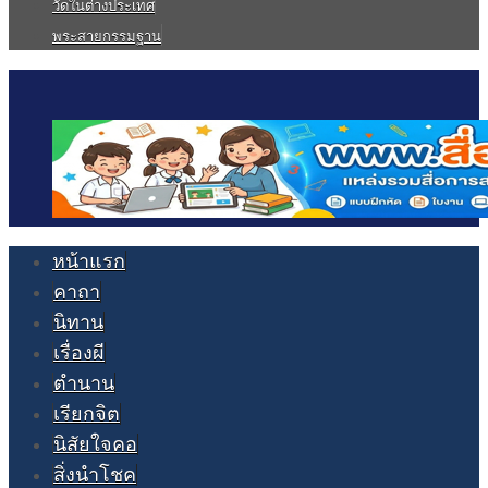
วัดในต่างประเทศ
พระสายกรรมฐาน
หน้าแรก
คาถา
นิทาน
เรื่องผี
ตำนาน
เรียกจิต
นิสัยใจคอ
สิ่งนำโชค