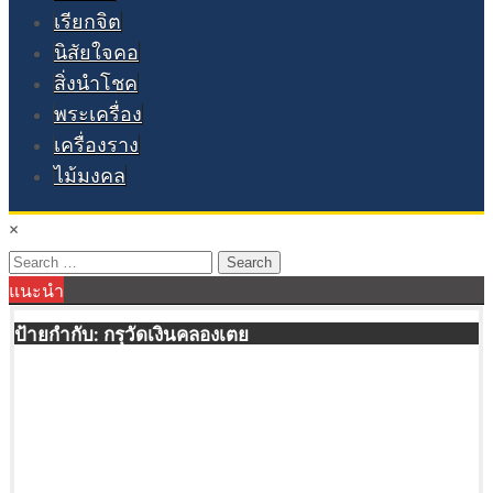
เรียกจิต
นิสัยใจคอ
สิ่งนำโชค
พระเครื่อง
เครื่องราง
ไม้มงคล
×
Search
แนะนำ
for:
ป้ายกำกับ:
กรุวัดเงินคลองเตย