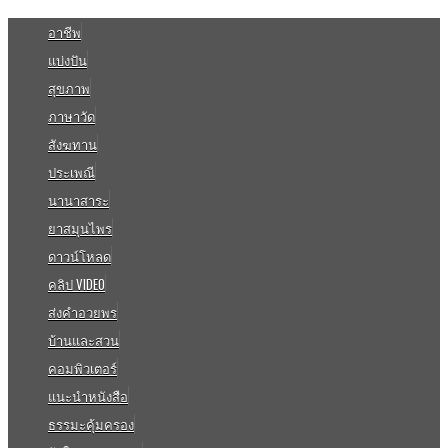
อาชีพ
แบ่งปัน
สุขภาพ
ภาษาวัด
สังฆทาน
ประเพณี
นานาสาระ
ยาสมุนไพร
ดาวน์โหลด
คลิป VIDEO
ส่งคำอวยพร
บ้านและสวน
คอมพิวเตอร์
แนะนำหนังสือ
ธรรมะคุ้มครอง