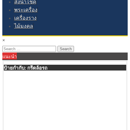
สิ่งนำโชค
พระเครื่อง
เครื่องราง
ไม้มงคล
×
Search
แนะนำ
for:
ป้ายกำกับ:
กรีดล้อรถ