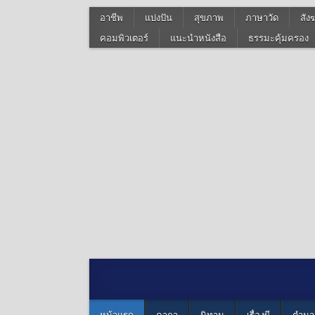
อาชีพ
แบ่งปัน
สุขภาพ
ภาษาวัด
สัง
คอมพิวเตอร์
แนะนำหนังสือ
ธรรมะคุ้มครอง
หน้าแรก
คาถา
นิทาน
เรื่องผี
ตำนา