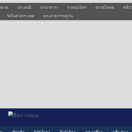
ฆทาน
ประเพณี
นานาสาระ
ยาสมุนไพร
ดาวน์โหลด
คลิป 
วัดในต่างประเทศ
พระสายกรรมฐาน
น
เรียกจิต
นิสัยใจคอ
สิ่งนำโชค
พระเครื่อง
เครื่องราง