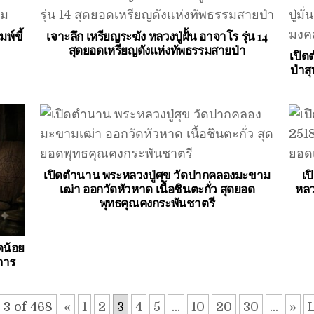
พ์ขี้
เจาะลึก เหรียญระฆัง หลวงปู่ฝั้น อาจาโร รุ่น 14
สุดยอดเหรียญดังแห่งทัพธรรมสายป่า
เปิด
ป่าส
เปิดตำนาน พระหลวงปู่ศุข วัดปากคลองมะขาม
เป
เฒ่า ออกวัดหัวหาด เนื้อชินตะกั่ว สุดยอด
หลว
พุทธคุณคงกระพันชาตรี
ดน้อย
การ
 3 of 468
«
1
2
3
4
5
...
10
20
30
...
»
L