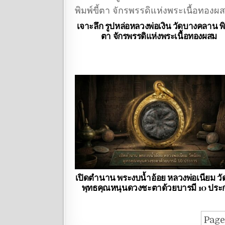
เจาะลึก รูปหล่อหลวงพ่อเงิน วัดบางคลาน พิม
ตา จักรพรรดิแห่งพระเนื้อทองผสม
เปิดตำนาน พระงบน้ำอ้อย หลวงพ่อเนียม วั
พุทธคุณหนุนดวงชะตาด้วยบารมี 10 ประ
Page