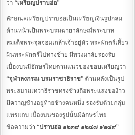
ว่า
“เหรียญปราบฮ่อ”
ลักษณะเหรียญปราบฮ่อเป็นเหรียญเงินรูปกลม
ด้านหน้าเป็นพระบรมฉายาลักษณ์พระบาท
สมเด็จพระจุลจอมเกล้าเจ้าอยู่หัว พระพักตร์เสี้ยว
ผินพระพักตร์ไปทางซ้าย มีพวงมาลัยรองรับ
เบื้องบนมีอักษรไทยตามแนวของขอบเหรียญว่า
“จุฬาลงกรณ บรมราชาธิราช”
ด้านหลังเป็นรูป
พระสยามเทวาธิราชทรงช้างถือพระแสงของ้าว
มีควาญช้างอยู่ท้ายช้างคนหนึ่ง รองรับด้วยกลุ่ม
แพรแถบ เบื้องบนของรูปนั้นมีอักษรไทย
ข้อความว่า
“ปราบฮ่อ ๑๒๓๙ ๑๒๔๗ ๑๒๔๙”