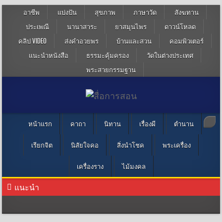
อาชีพ
แบ่งปัน
สุขภาพ
ภาษาวัด
สังฆทาน
ประเพณี
นานาสาระ
ยาสมุนไพร
ดาวน์โหลด
คลิป VIDEO
ส่งคำอวยพร
บ้านและสวน
คอมพิวเตอร์
แนะนำหนังสือ
ธรรมะคุ้มครอง
วัดในต่างประเทศ
พระสายกรรมฐาน
หน้าแรก
คาถา
นิทาน
เรื่องผี
ตำนาน
เรียกจิต
นิสัยใจคอ
สิ่งนำโชค
พระเครื่อง
เครื่องราง
ไม้มงคล
แนะนำ