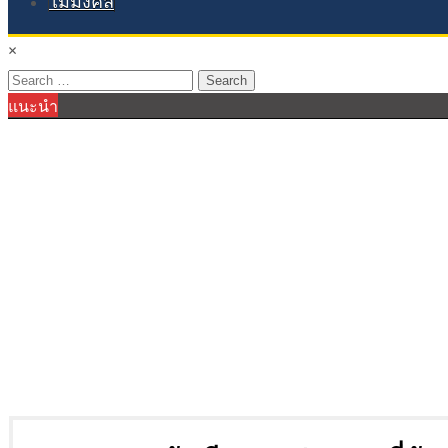
ไม้มงคล
×
Search
แนะนำ
for: