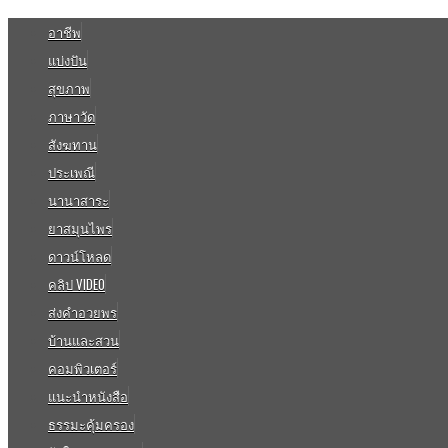
อาชีพ
แบ่งปัน
สุขภาพ
ภาษาวัด
สังฆทาน
ประเพณี
นานาสาระ
ยาสมุนไพร
ดาวน์โหลด
คลิป VIDEO
ส่งคำอวยพร
บ้านและสวน
คอมพิวเตอร์
แนะนำหนังสือ
ธรรมะคุ้มครอง